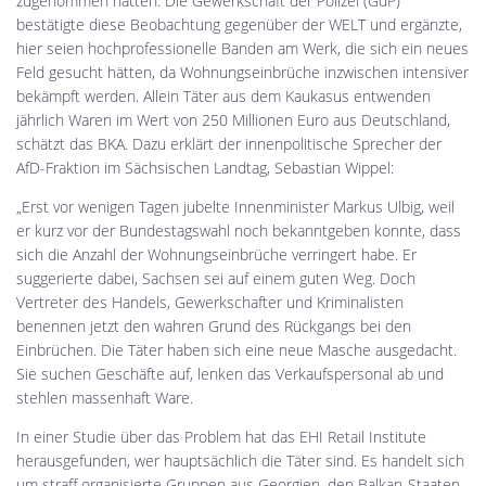
zugenommen hätten. Die Gewerkschaft der Polizei (GdP)
bestätigte diese Beobachtung gegenüber der WELT und ergänzte,
hier seien hochprofessionelle Banden am Werk, die sich ein neues
Feld gesucht hätten, da Wohnungseinbrüche inzwischen intensiver
bekämpft werden. Allein Täter aus dem Kaukasus entwenden
jährlich Waren im Wert von 250 Millionen Euro aus Deutschland,
schätzt das BKA. Dazu erklärt der innenpolitische Sprecher der
AfD-Fraktion im Sächsischen Landtag, Sebastian Wippel:
„Erst vor wenigen Tagen jubelte Innenminister Markus Ulbig, weil
er kurz vor der Bundestagswahl noch bekanntgeben konnte, dass
sich die Anzahl der Wohnungseinbrüche verringert habe. Er
suggerierte dabei, Sachsen sei auf einem guten Weg. Doch
Vertreter des Handels, Gewerkschafter und Kriminalisten
benennen jetzt den wahren Grund des Rückgangs bei den
Einbrüchen. Die Täter haben sich eine neue Masche ausgedacht.
Sie suchen Geschäfte auf, lenken das Verkaufspersonal ab und
stehlen massenhaft Ware.
In einer Studie über das Problem hat das EHI Retail Institute
herausgefunden, wer hauptsächlich die Täter sind. Es handelt sich
um straff organisierte Gruppen aus Georgien, den Balkan-Staaten