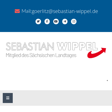
goerlitz@sebastian-wippel.de
Mail:
.