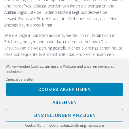
und Nordafrika. Gefasst werden von ihnen die wenigsten. Die
Aufklärungsquote bei Ladendiebstahl liegt bundesweit bei
desaströsen zwei Prozent, was den Nebeneffekt hat, dass eine
Anzeige kaum etwas bringt.
Wie die Lage in Sachsen aussieht, werde ich im Detail noch in
Erfahrung bringen und habe dazu eine erste Anfrage (Drs.
6/10790) an die Regierung gestellt. Klar ist allerdings schon heute,
dass konsequente Grenzkontrollen das Problem eindämmen
würden. Die Forderung des Handels, höhere Strafen zu verhängen,
Wir verwenden Cookies, um unsere Website und unseren Service zu
ist ebenfalls nachvollziehbar. Gerade Ladendiebstähle werden
optimieren.
vielfach verharmlost und mit der Armut der Täter erklärt.
Dienste verwalten
Dabei agiert hier die organisierte Kriminalität, über die wir in
COOKIES AKZEPTIEREN
Sachsen noch viel zu wenig wissen, wie eine Große Anfrage der
AfD erst kürzlich ergeben hat (Drs. 6/8753).“
ABLEHNEN
(Bild: Pixabay)
EINSTELLUNGEN ANZEIGEN
Cookie-Richtlinie
Datenschutzerklärung
Impressum