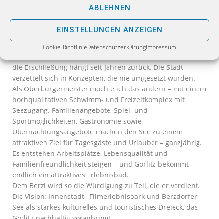
werden. So wird aus dem Filmlabel ein echter
ABLEHNEN
Standortvorteil, der den Ganzjahrestourismus stärkt.
EINSTELLUNGEN ANZEIGEN
Berzdorfer See weiterentwickeln: Freizeit-Oase für Görlitz
Der Berzdorfer See ist eines der größten Potenziale der
Cookie-Richtlinie
Datenschutzerklärung
Impressum
Stadt. Er könnte eine echte Freizeit-Oase für alle sein. Aber
die Erschließung hängt seit Jahren zurück. Die Stadt
verzettelt sich in Konzepten, die nie umgesetzt wurden.
Als Oberbürgermeister möchte ich das ändern – mit einem
hochqualitativen Schwimm- und Freizeitkomplex mit
Seezugang. Familienangebote, Spiel- und
Sportmöglichkeiten, Gastronomie sowie
Übernachtungsangebote machen den See zu einem
attraktiven Ziel für Tagesgäste und Urlauber – ganzjährig.
Es entstehen Arbeitsplätze, Lebensqualität und
Familienfreundlichkeit steigen – und Görlitz bekommt
endlich ein attraktives Erlebnisbad.
Dem Berzi wird so die Würdigung zu Teil, die er verdient.
Die Vision: Innenstadt, Filmerlebnispark und Berzdorfer
See als starkes kulturelles und touristisches Dreieck, das
Görlitz nachhaltig voranbringt.