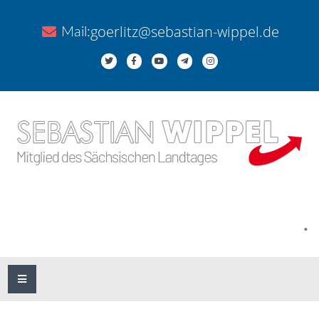
goerlitz@sebastian-wippel.de
Mail:
.