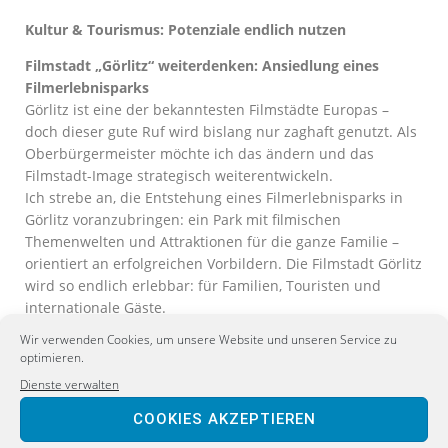
Kultur & Tourismus: Potenziale endlich nutzen
Filmstadt „Görlitz“ weiterdenken: Ansiedlung eines
Filmerlebnisparks
Görlitz ist eine der bekanntesten Filmstädte Europas –
doch dieser gute Ruf wird bislang nur zaghaft genutzt. Als
Oberbürgermeister möchte ich das ändern und das
Filmstadt-Image strategisch weiterentwickeln.
Ich strebe an, die Entstehung eines Filmerlebnisparks in
Görlitz voranzubringen: ein Park mit filmischen
Themenwelten und Attraktionen für die ganze Familie –
orientiert an erfolgreichen Vorbildern. Die Filmstadt Görlitz
wird so endlich erlebbar: für Familien, Touristen und
internationale Gäste.
Ein Filmthemenpark stärkt den Tourismus nachhaltig und
Wir verwenden Cookies, um unsere Website und unseren Service zu
erhöht die Wertschöpfung in Hotellerie und Gastronomie.
optimieren.
Gleichzeitig entstehen neue, dauerhafte Arbeitsplätze –
Dienste verwalten
nicht nur im Park selbst, sondern in der gesamten Region.
Der Görlitzer Filmerlebnispark könnte zum neuen
COOKIES AKZEPTIEREN
Wahrzeichen und kulturellen Alleinstellungsmerkmal