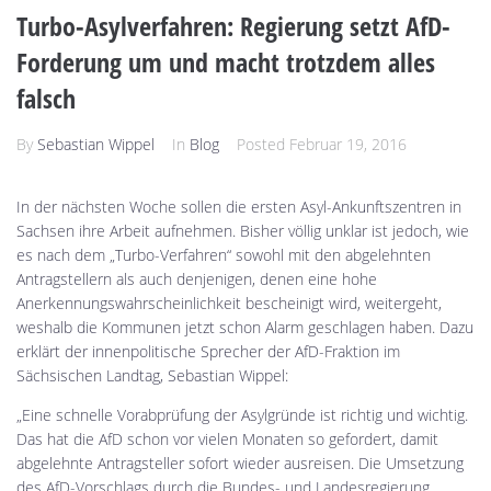
Turbo-Asylverfahren: Regierung setzt AfD-
Forderung um und macht trotzdem alles
falsch
By
Sebastian Wippel
In
Blog
Posted
Februar 19, 2016
In der nächsten Woche sollen die ersten Asyl-Ankunftszentren in
Sachsen ihre Arbeit aufnehmen. Bisher völlig unklar ist jedoch, wie
es nach dem „Turbo-Verfahren“ sowohl mit den abgelehnten
Antragstellern als auch denjenigen, denen eine hohe
Anerkennungswahrscheinlichkeit bescheinigt wird, weitergeht,
weshalb die Kommunen jetzt schon Alarm geschlagen haben. Dazu
erklärt der innenpolitische Sprecher der AfD-Fraktion im
Sächsischen Landtag, Sebastian Wippel:
„Eine schnelle Vorabprüfung der Asylgründe ist richtig und wichtig.
Das hat die AfD schon vor vielen Monaten so gefordert, damit
abgelehnte Antragsteller sofort wieder ausreisen. Die Umsetzung
des AfD-Vorschlags durch die Bundes- und Landesregierung