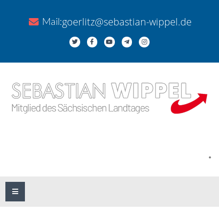
goerlitz@sebastian-wippel.de
Mail:
.