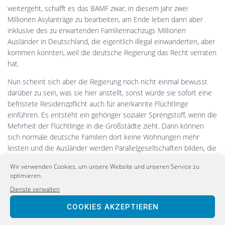
weitergeht, schafft es das BAMF zwar, in diesem Jahr zwei
Millionen Asylanträge zu bearbeiten, am Ende leben dann aber
inklusive des zu erwartenden Familiennachzugs Millionen
Ausländer in Deutschland, die eigentlich illegal einwanderten, aber
kommen konnten, weil die deutsche Regierung das Recht verraten
hat.
Nun scheint sich aber die Regierung noch nicht einmal bewusst
darüber zu sein, was sie hier anstellt, sonst würde sie sofort eine
befristete Residenzpflicht auch für anerkannte Flüchtlinge
einführen. Es entsteht ein gehöriger sozialer Sprengstoff, wenn die
Mehrheit der Flüchtlinge in die Großstädte zieht. Dann können
sich normale deutsche Familien dort keine Wohnungen mehr
leisten und die Ausländer werden Parallelgesellschaften bilden, die
eine Integration unmöglich macht.
Wir verwenden Cookies, um unsere Website und unseren Service zu
optimieren.
Herr Tillich, Herr Ulbig, Frau Merkel, Herr Gabriel und Herr
Seehofer, stoppen Sie dieses wahnsinnige
Dienste verwalten
Gesellschaftsexperiment sofort! Worum es jetzt gehen muss, ist
COOKIES AKZEPTIEREN
definitiv nicht, durch Asyl-Schnellverfahren die Abschaffung
Deutschlands zu beschleunigen. Wir müssen den Ansturm