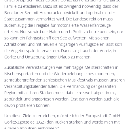
Familie zu etablieren. Dazu ist es zwingend notwendig, dass der
Berzdorfer See mit Hochdruck entwickelt und optimal mit der
Stadt zusammen vermarktet wird. Die Landesdirektion muss
zudem zügig die Freigabe für motorisierte Wasserfahrzeuge
erteilen. Nur so wird der Hafen durch Profis zu betreiben sein, nur
so kann ein Fahrgastschiff den See aufwerten. Mit solchen
Attraktionen und mit neuen einzigartigen Ausflugszielen lässt sich
die Angebotspalette erweitern. Dann steigt auch der Anreiz, in
Görlitz und Umgebung länger Urlaub zu machen.
Zusätzliche Veranstaltungen wie mehrtägige Meisterschaften in
Nischensportarten und die Wiederbelebung eines modernen,
genreübergreifenden schlesischen Musikfestivals müssen unseren
Veranstaltungskalender füllen. Die Vermarktung der gesamten
Region mit all ihren Stärken muss dabei kreisweit abgestimmt,
gebündelt und angepriesen werden. Erst dann werden auch alle
davon profitieren können.
Um diese Ziele zu erreichen, möchte ich der Europastadt GmbH
Görlitz-Zgorzelec (EGZ) den Rücken stärken und werde mich mit
eigenen Impulsen einbringen.“