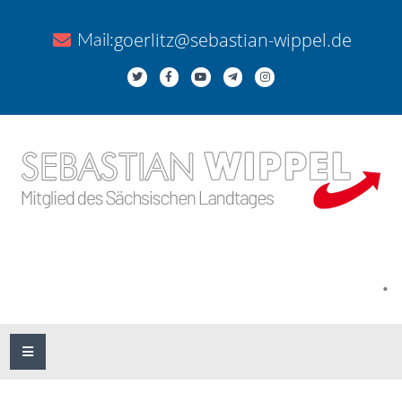
goerlitz@sebastian-wippel.de
Mail:
.