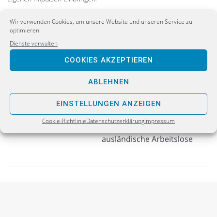
Wir verwenden Cookies, um unsere Website und unseren Service zu
optimieren.
Dienste verwalten
COOKIES AKZEPTIEREN
PREVIOUS
Hochschule Zittau/Görlitz zu einer Technischen
ABLEHNEN
Europa-Uni erweitern!
EINSTELLUNGEN ANZEIGEN
NEXT
Cookie-Richtlinie
Datenschutzerklärung
Impressum
Jetzt belegt: Deutsche Steuerzahler blechen für
ausländische Arbeitslose