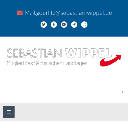
goerlitz@sebastian-wippel.de
Mail:
.