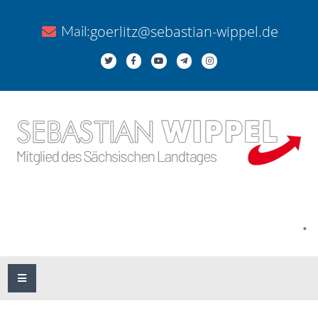
goerlitz@sebastian-wippel.de
Mail:
.