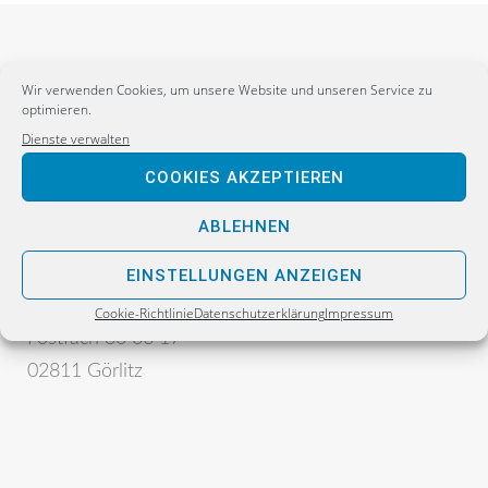
Wir verwenden Cookies, um unsere Website und unseren Service zu
optimieren.
Dienste verwalten
COOKIES AKZEPTIEREN
Postanschrift:
ABLEHNEN
Sebastian Wippel
Alternative für Deutschland
EINSTELLUNGEN ANZEIGEN
Bürgerbüro
Cookie-Richtlinie
Datenschutzerklärung
Impressum
Postfach 30 06 17
02811 Görlitz