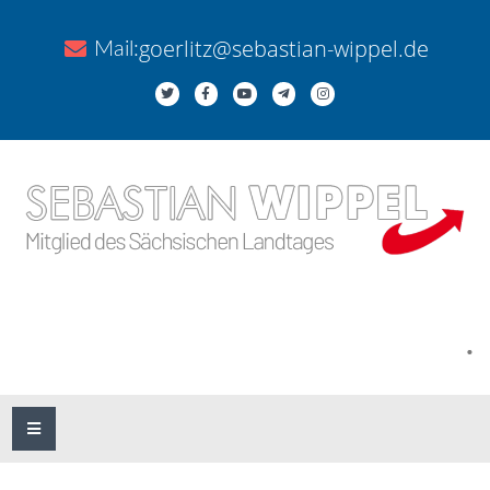
goerlitz@sebastian-wippel.de
Mail:
.