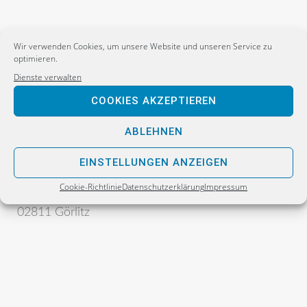
Wir verwenden Cookies, um unsere Website und unseren Service zu
optimieren.
Dienste verwalten
COOKIES AKZEPTIEREN
Postanschrift:
Sebastian Wippel
ABLEHNEN
Alternative für Deutschland
EINSTELLUNGEN ANZEIGEN
Bürgerbüro
Cookie-Richtlinie
Datenschutzerklärung
Impressum
Postfach 30 06 17
02811 Görlitz