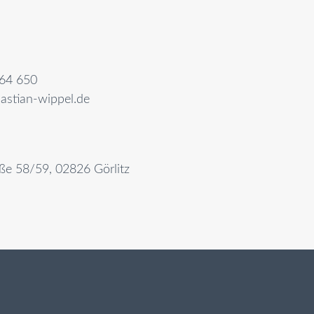
64 650
astian-wippel.de
aße 58/59, 02826 Görlitz