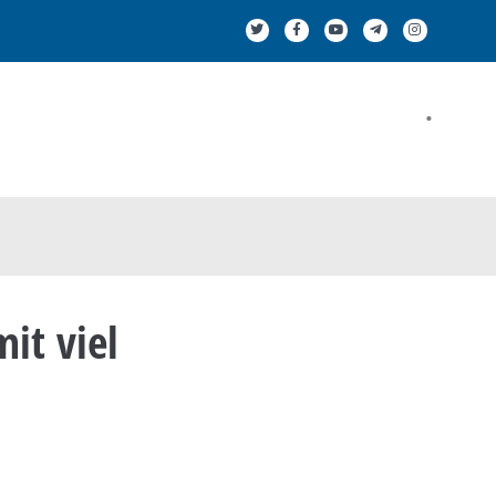
.
it viel