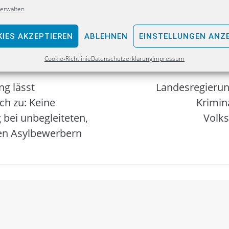
verwalten
IES AKZEPTIEREN
ABLEHNEN
EINSTELLUNGEN ANZ
Cookie-Richtlinie
Datenschutzerklärung
Impressum
ng lässt
Landesregierun
ch zu: Keine
Krimina
 bei unbegleiteten,
Volk
en Asylbewerbern