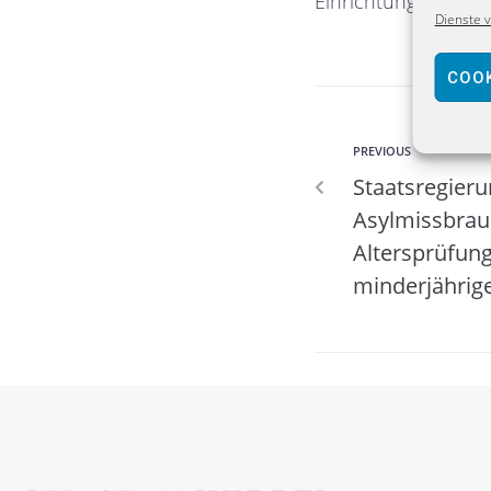
Einrichtungen.“
Dienste 
COOK
PREVIOUS
Staatsregieru
Asylmissbrau
Altersprüfung
minderjährig