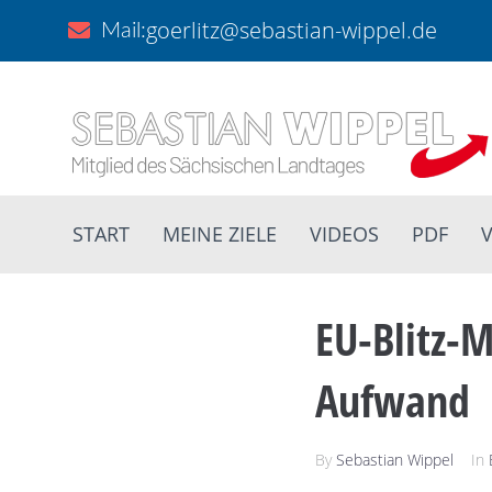
goerlitz@sebastian-wippel.de
Mail:
START
MEINE ZIELE
VIDEOS
PDF
V
EU-Blitz-
Aufwand
By
Sebastian Wippel
In