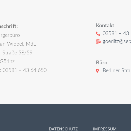
Kontakt
schrift:
03581 – 43 
rgerbüro
goerlitz@seb
ian Wippel, MdL
r Straße 58/59
Görlitz
Büro
n: 03581 – 43 64 650
Berliner Str
DATENSCHUTZ
IMPRESSUM