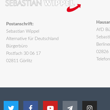
Hausan
Postanschrift:
AfD Bü
Sebastian Wippel
Sebast
Alternative für Deutschland
Berline
Bürgerbüro
02826 
Postfach 30 06 17
Telefo
02811 Görlitz