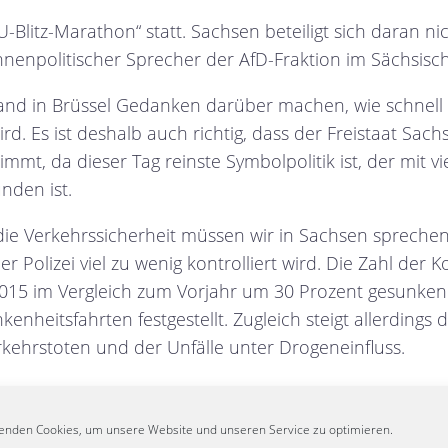
-Blitz-Marathon“ statt. Sachsen beteiligt sich daran nic
nnenpolitischer Sprecher der AfD-Fraktion im Sächsisc
and in Brüssel Gedanken darüber machen, wie schnell
rd. Es ist deshalb auch richtig, dass der Freistaat Sac
immt, da dieser Tag reinste Symbolpolitik ist, der mit v
nden ist.
 die Verkehrssicherheit müssen wir in Sachsen spreche
r Polizei viel zu wenig kontrolliert wird. Die Zahl der 
 2015 im Vergleich zum Vorjahr um 30 Prozent gesunken
nheitsfahrten festgestellt. Zugleich steigt allerdings d
rkehrstoten und der Unfälle unter Drogeneinfluss.
nstag hilft dagegen überhaupt nicht. Was wir brauchen,
Unfallschwerpunkten sowie vor Schulen, Kitas und ähn
enden Cookies, um unsere Website und unseren Service zu optimieren.