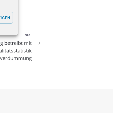
EIGEN
NEXT
g betreibt mit
litätsstatistik
sverdummung