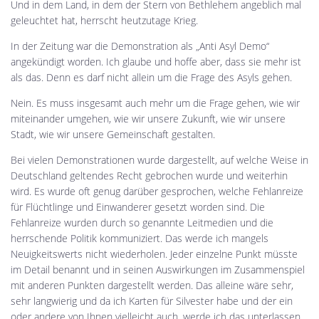
Und in dem Land, in dem der Stern von Bethlehem angeblich mal
geleuchtet hat, herrscht heutzutage Krieg.
In der Zeitung war die Demonstration als „Anti Asyl Demo“
angekündigt worden. Ich glaube und hoffe aber, dass sie mehr ist
als das. Denn es darf nicht allein um die Frage des Asyls gehen.
Nein. Es muss insgesamt auch mehr um die Frage gehen, wie wir
miteinander umgehen, wie wir unsere Zukunft, wie wir unsere
Stadt, wie wir unsere Gemeinschaft gestalten.
Bei vielen Demonstrationen wurde dargestellt, auf welche Weise in
Deutschland geltendes Recht gebrochen wurde und weiterhin
wird. Es wurde oft genug darüber gesprochen, welche Fehlanreize
für Flüchtlinge und Einwanderer gesetzt worden sind. Die
Fehlanreize wurden durch so genannte Leitmedien und die
herrschende Politik kommuniziert. Das werde ich mangels
Neuigkeitswerts nicht wiederholen. Jeder einzelne Punkt müsste
im Detail benannt und in seinen Auswirkungen im Zusammenspiel
mit anderen Punkten dargestellt werden. Das alleine wäre sehr,
sehr langwierig und da ich Karten für Silvester habe und der ein
oder andere von Ihnen vielleicht auch, werde ich das unterlassen.