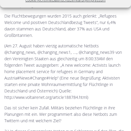
Cookie-Richtlinie
Datenschutzerklärung
Impressum
nur 13$ pro Tag.
Die Fluchtbewegungen wurden 2015 auch gelenkt: „Refugees
Welcome und positiven Deutschlandbezug Tweets“, nur 6,4%
davon stammen aus Deutschland, aber 37% aus USA und
Großbritannien.
(Am 27. August haben vierzig automatische Netbots
@changing_news, @changing_news1, …., @changing_news39 von
den Vereinigten Staaten aus gleichzeitig um 8:00:33AM den
folgenden Tweet ausgegeben: „A new welcome: Activists launch
home placement service for refugees in Germany and
Austria#News#Change#Help“ (Eine neue Begrüßung: Aktivisten
starten eine private Wohnraumvermittlung für Flüchtlinge in
Deutschland und Österreich) Quelle:
http://www.voltairenet.org/article188784.html)
Das ist sicher kein Zufall. Militärs beziehen Flüchtlinge in ihre
Planungen mit ein. Wer programmiert also diese Netbots zum
Twittern und mit welchem Ziel?