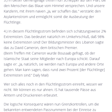
3.) In dieser Gemengelage treten nun Schlepper auf den Plan, die
den Menschen das Blaue vom Himmel versprechen. Und unsere
Kanzlerin, mit ihrem naiven „Ja, wir schaffen das.“ verstärkt den
Asylantenstrom und ermöglicht somit die Ausbeutung der
Flüchtlinge.
4.) In diesem Flüchtlingsstrom befinden sich schätzungsweise 2%
Extremisten. Das bedeutet natürlich im Umkehrschluß, daß 98%
keine Extremisten sind! Der Bildungsminister des Libanon sagte
das zu David Cameron, dem britischen Premier.
(Beim Treffen mit Cameron wurde Bousaab gefragt, ob der
Islamische Staat seine Mitglieder nach Europa schickt. Darauf
sagte er: „Ja, natürlich, sie werden nach Europa und andere Orte
gehen. Man kann sagen, dass rund zwei Prozent [der Flüchtlinge]
Extremisten sind.“ Daily Mail)
Wer sich alles noch in den Flüchtlingsstrom einreiht, wissen wir
nicht. Wir können es nur ahnen. IS hat tausende Pässe aus
Ämtern und Druckereien erbeutet.
Die logische Konsequenz wären nun Grenzkontrollen, um die
bekannten entwendeten Passnummern bei der Einreise zu