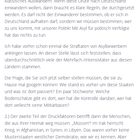
klassisches Auswandern. Wenn diese Leute nach Deutschland
einwandern wollen, dann braucht es klare Regeln, die durchgesetzt
werden. Es darf nicht der Einwanderer bestimmen, ob er sich in
Deutschland aufhalten darf, sondern wir müssen bestimmen, wer
zu uns kommt, mit unserer Politik! Mit Asyl für politisch Verfolgte
hat das nichts zu tun.
Ich habe vorhin schon einmal die Straftaten von Asylbewerbern
anklingen lassen. An dieser Stelle lässt sich feststellen, dass
überdurchschnittlich viele der Mehrfach-/Intensivtäter aus diesen
Ländern stammen.
Die Frage, die Sie sich jetzt selber stellen müssen, die sie zu
Hause mal googeln können: Wie stand es vorher um diese Staaten
und was ist dort passiert? Ein paar Stichworte: Welche
Bodenschätze gibt es dort, wer hat die Kontrolle darüber, wer hat
dort vielleicht seine Militärbasen?
2.) Der zweite Teil der Druckfaktoren betrifft dann die Menschen,
die aus ihrer Heimat weg müssen. „Müssen“! Im Irak herrscht
Krieg, in Afghanistan, in Syrien, in Libyen. Das waren vorher keine
Musterstaaten westlicher Demokratie, wie wir es kennen. Aber