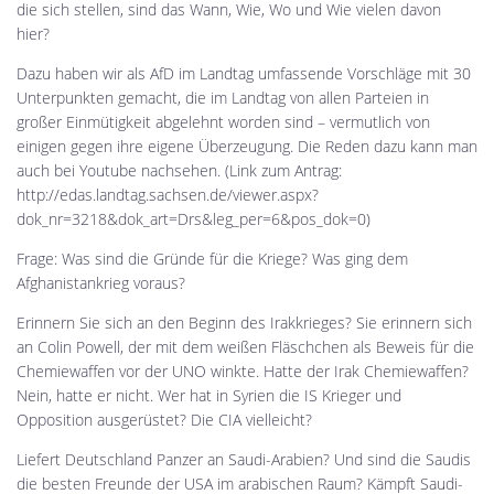
die sich stellen, sind das Wann, Wie, Wo und Wie vielen davon
hier?
Dazu haben wir als AfD im Landtag umfassende Vorschläge mit 30
Unterpunkten gemacht, die im Landtag von allen Parteien in
großer Einmütigkeit abgelehnt worden sind – vermutlich von
einigen gegen ihre eigene Überzeugung. Die Reden dazu kann man
auch bei Youtube nachsehen. (Link zum Antrag:
http://edas.landtag.sachsen.de/viewer.aspx?
dok_nr=3218&dok_art=Drs&leg_per=6&pos_dok=0
)
Frage: Was sind die Gründe für die Kriege? Was ging dem
Afghanistankrieg voraus?
Erinnern Sie sich an den Beginn des Irakkrieges? Sie erinnern sich
an Colin Powell, der mit dem weißen Fläschchen als Beweis für die
Chemiewaffen vor der UNO winkte. Hatte der Irak Chemiewaffen?
Nein, hatte er nicht. Wer hat in Syrien die IS Krieger und
Opposition ausgerüstet? Die CIA vielleicht?
Liefert Deutschland Panzer an Saudi-Arabien? Und sind die Saudis
die besten Freunde der USA im arabischen Raum? Kämpft Saudi-