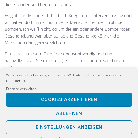
diese Länder sind heute destabilisiert.
Es gibt dort Millionen Tote durch Kriege und Unterversorgung und
wir haben dort immer noch keine Menschenrechte – trotz der
Bomben. Ich weiß nicht, ob um die ein oder andere Bombe rotes
Geschenkband war, aber auf solche Geschenke können die
Menschen dort gern verzichten.
Flucht ist in diesem Falle überlebensnotwendig und damit
nachvollziehbar. Sie müsste eigentlich im sicheren Nachbarland
enden.
Wir verwenden Cookies, um unsere Website und unseren Service zu
Hier bewegt man sich noch im selben Kulturkreis. Man ist zwar
optimieren.
entwurzelt, aber immer noch nahe an seinem Baum. Das Ende der
Dienste verwalten
lebensrettenden Flucht könnte hier erreicht sein. Hier muss
unsere Hilfe ansetzen und hier muss auch für die Menschen der
COOKIES AKZEPTIEREN
Widerstand organisiert werden. Damit sie z.B. in ihr Land Syrien
zurückkehren und es selber von ISIS befreien.
ABLEHNEN
Aber: Im Jahre 2015 hat das UNHCR allerdings ein Problem
EINSTELLUNGEN ANZEIGEN
bekommen. Man hatte nur noch 2,8 $ pro Flüchtling, pro Tag. Auch
Jordanien ist kein reiches Land, dort hat man durchschnittlich auch