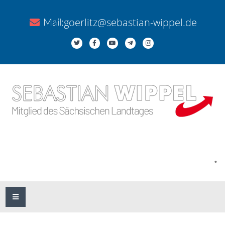
goerlitz@sebastian-wippel.de
Mail:
.