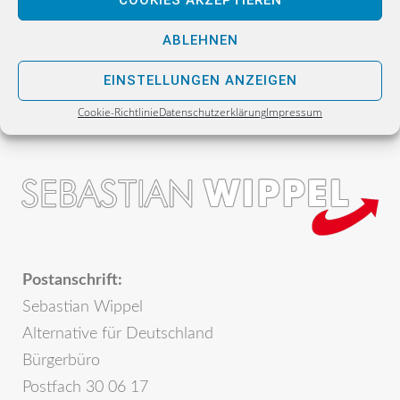
COOKIES AKZEPTIEREN
Zahlen des Innenministers beweisen: Politik und
viele Medien auf dem linken Auge blind
ABLEHNEN
EINSTELLUNGEN ANZEIGEN
Cookie-Richtlinie
Datenschutzerklärung
Impressum
Postanschrift:
Sebastian Wippel
Alternative für Deutschland
Bürgerbüro
Postfach 30 06 17