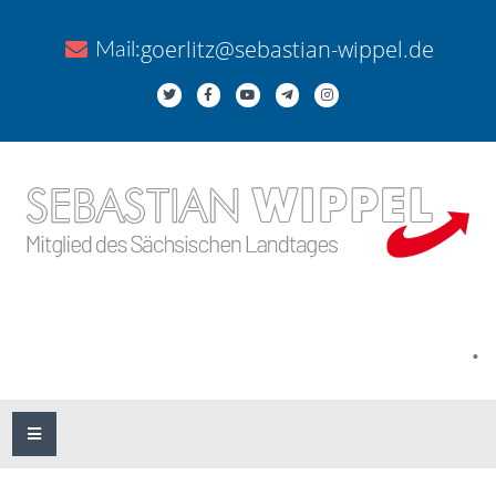
goerlitz@sebastian-wippel.de
Mail:
.