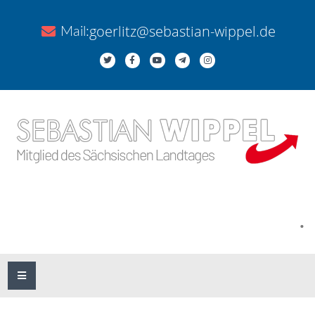
goerlitz@sebastian-wippel.de
Mail:
.