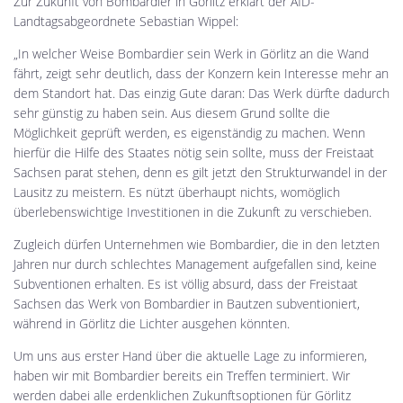
Zur Zukunft von Bombardier in Görlitz erklärt der AfD-
Landtagsabgeordnete Sebastian Wippel:
„In welcher Weise Bombardier sein Werk in Görlitz an die Wand
fährt, zeigt sehr deutlich, dass der Konzern kein Interesse mehr an
dem Standort hat. Das einzig Gute daran: Das Werk dürfte dadurch
sehr günstig zu haben sein. Aus diesem Grund sollte die
Möglichkeit geprüft werden, es eigenständig zu machen. Wenn
hierfür die Hilfe des Staates nötig sein sollte, muss der Freistaat
Sachsen parat stehen, denn es gilt jetzt den Strukturwandel in der
Lausitz zu meistern. Es nützt überhaupt nichts, womöglich
überlebenswichtige Investitionen in die Zukunft zu verschieben.
Zugleich dürfen Unternehmen wie Bombardier, die in den letzten
Jahren nur durch schlechtes Management aufgefallen sind, keine
Subventionen erhalten. Es ist völlig absurd, dass der Freistaat
Sachsen das Werk von Bombardier in Bautzen subventioniert,
während in Görlitz die Lichter ausgehen könnten.
Um uns aus erster Hand über die aktuelle Lage zu informieren,
haben wir mit Bombardier bereits ein Treffen terminiert. Wir
werden dabei alle erdenklichen Zukunftsoptionen für Görlitz