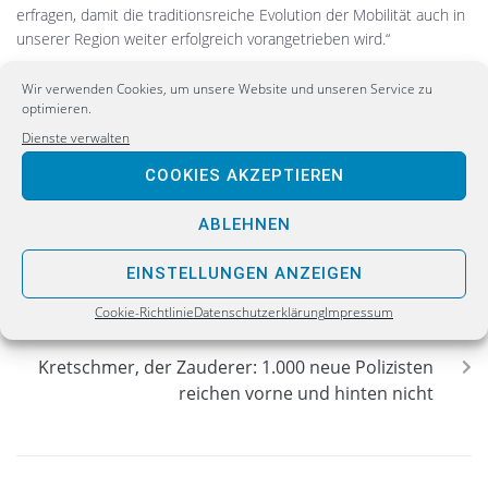
erfragen, damit die traditionsreiche Evolution der Mobilität auch in
unserer Region weiter erfolgreich vorangetrieben wird.“
(Bild:
Thiemo Mättig
,
CC BY-SA 3.0 DE
)
Wir verwenden Cookies, um unsere Website und unseren Service zu
optimieren.
Dienste verwalten
COOKIES AKZEPTIEREN
PREVIOUS
ABLEHNEN
Innere Sicherheit: Jetzt schreibt auch noch die
EINSTELLUNGEN ANZEIGEN
SPD von der AfD ab
Cookie-Richtlinie
Datenschutzerklärung
Impressum
NEXT
Kretschmer, der Zauderer: 1.000 neue Polizisten
reichen vorne und hinten nicht