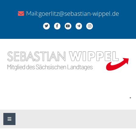
goerlitz@sebastian-wippel.de
Mail:
.