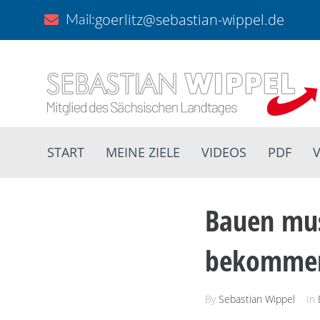
goerlitz@sebastian-wippel.de
Mail:
START
MEINE ZIELE
VIDEOS
PDF
V
Bauen mus
bekommen 
By
Sebastian Wippel
In