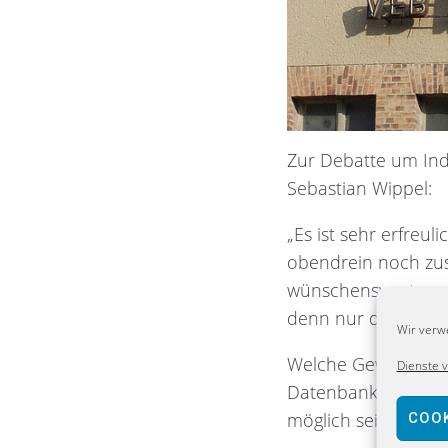
Zur Debatte um Ind
Sebastian Wippel:
„Es ist sehr erfreu
obendrein noch zusä
wünschenswert, wen
denn nur das sorgt 
Wir verw
Welche Gewerbefläch
Dienste 
Datenbank mit allen
möglich sein, zur 
COOK