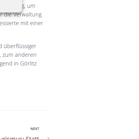
langer Weg, um
ir die Verwaltung
essierte mit einer
 überflüssiger
n, zum anderen
gend in Görlitz
NEXT
urismus: Statt