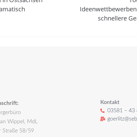
amatisch
Ideenwettbewerben
schnellere G
Kontakt
schrift:
03581 – 43 
rgerbüro
goerlitz@seb
ian Wippel, MdL
r Straße 58/59