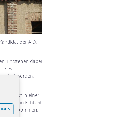
Kandidat der AfD,
den. Entstehen dabei
äre es
rknüpft werden,
 die Stadt in einer
Es muss in Echtzeit
stet zu bekommen.
EIGEN