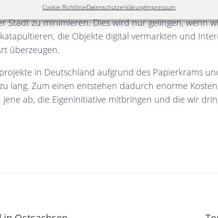
Cookie-Richtlinie
Datenschutzerklärung
Impressum
ndert Industrie- und Gewerbebrachen ist es noch ein 
r Stadt zu minimieren. Dies wird nur gelingen, wenn w
katapultieren, die Objekte digital vermarkten und Inter
rt überzeugen.
projekte in Deutschland aufgrund des Papierkrams und
 zu lang. Zum einen entstehen dadurch enorme Koste
jene ab, die Eigeninitiative mitbringen und die wir drin
 in Ostsachsen
To