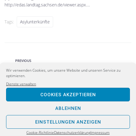
http://edas.landtag.sachsen.de/viewer.aspx…
.
Tags:
Asylunterkünfte
PREVIOUS
An Dreistigkeit nicht zu überbieten: Premium-
Wir verwenden Cookies, um unsere Website und unseren Service zu
optimieren.
Posten für Kretschmer-Freundin
Dienste verwalten
NEXT
COOKIES AKZEPTIEREN
Erneut Brandanschläge in Leipzig und Dresden –
ABLEHNEN
Stehen Sachsen Jahre linken Terrors bevor?
EINSTELLUNGEN ANZEIGEN
Cookie-Richtlinie
Datenschutzerklärung
Impressum