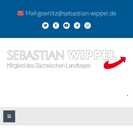
goerlitz@sebastian-wippel.de
Mail:
.