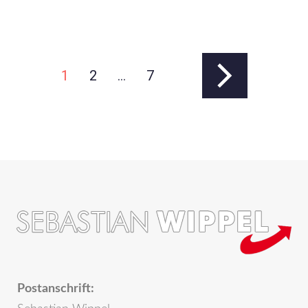
1
2
…
7
Postanschrift: