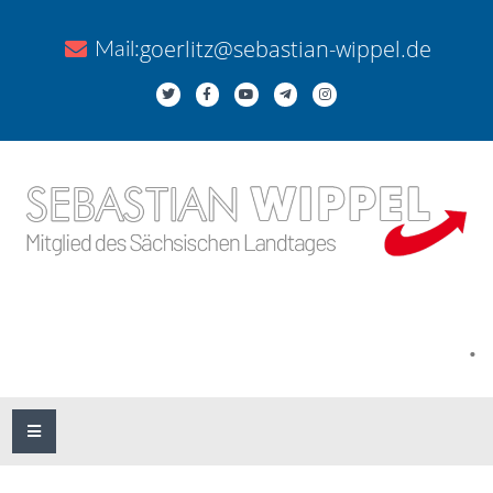
goerlitz@sebastian-wippel.de
Mail:
.