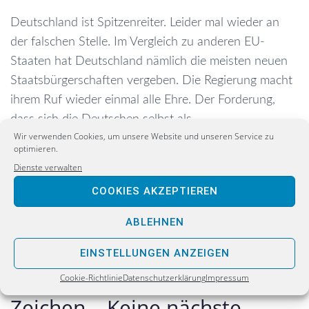
Deutschland ist Spitzenreiter. Leider mal wieder an
der falschen Stelle. Im Vergleich zu anderen EU-
Staaten hat Deutschland nämlich die meisten neuen
Staatsbürgerschaften vergeben. Die Regierung macht
ihrem Ruf wieder einmal alle Ehre. Der Forderung,
dass sich die Deutschen selbst als...
Wir verwenden Cookies, um unsere Website und unseren Service zu
optimieren.
Dienste verwalten
WEITERLESEN
COOKIES AKZEPTIEREN
ABLEHNEN
EINSTELLUNGEN ANZEIGEN
Wir brauchen ein starkes
Cookie-Richtlinie
Datenschutzerklärung
Impressum
Zeichen – Keine nächste