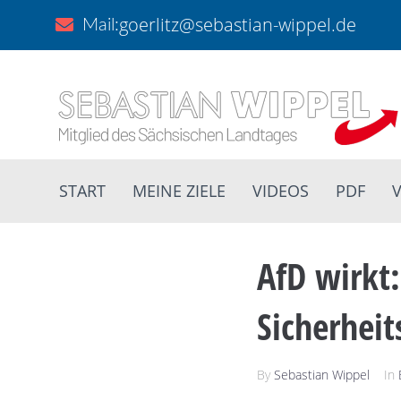
goerlitz@sebastian-wippel.de
Mail:
START
MEINE ZIELE
VIDEOS
PDF
V
AfD wirkt:
Sicherhei
By
Sebastian Wippel
In