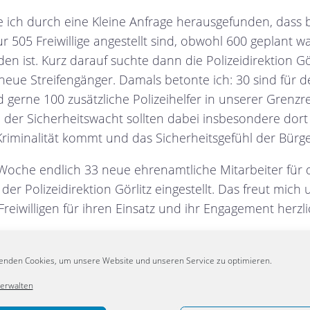
te ich durch eine
Kleine Anfrage
herausgefunden, dass b
r 505 Freiwillige angestellt sind, obwohl 600 geplant 
den ist. Kurz darauf suchte dann die
Polizeidirektion Gö
eue Streifengänger. Damals betonte ich: 30 sind für d
 gerne 100 zusätzliche Polizeihelfer in unserer Grenz
 der Sicherheitswacht sollten dabei insbesondere dort
riminalität kommt und das Sicherheitsgefühl der Bürge
oche endlich 33 neue ehrenamtliche Mitarbeiter für 
der Polizeidirektion Görlitz eingestellt. Das freut mic
reiwilligen für ihren Einsatz und ihr Engagement herzl
Bad Muskau, Zittau und Ostritz als polizeiliche Schwerpu
neue Streifengänger geworben werden. Für die Sächsisc
enden Cookies, um unsere Website und unseren Service zu optimieren.
 Stellen bereitgestellt werden.
verwalten