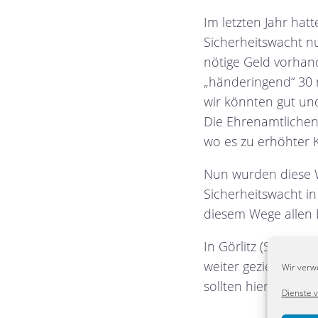
Im letzten Jahr hat
Sicherheitswacht nu
nötige Geld vorhan
„händeringend“ 30 n
wir könnten gut und
Die Ehrenamtlichen
wo es zu erhöhter K
Nun wurden diese W
Sicherheitswacht in 
diesem Wege allen F
In Görlitz (Stadt), 
weiter gezielt um 
Wir verw
sollten hier weitere
Dienste 