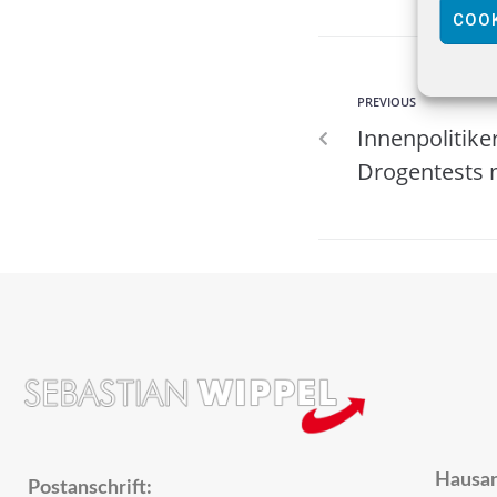
COOK
PREVIOUS
Innenpolitiker
Drogentests 
Hausan
Postanschrift: