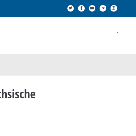
.
chsische