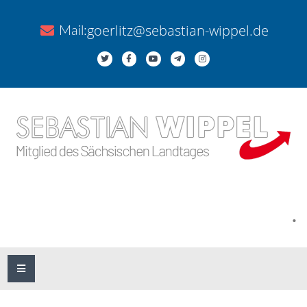
goerlitz@sebastian-wippel.de
Mail:
.