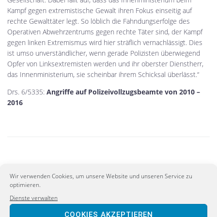
Kampf gegen extremistische Gewalt ihren Fokus einseitig auf
rechte Gewalttäter legt. So löblich die Fahndungserfolge des
Operativen Abwehrzentrums gegen rechte Täter sind, der Kampf
gegen linken Extremismus wird hier sträflich vernachlässigt. Dies
ist umso unverständlicher, wenn gerade Polizisten überwiegend
Opfer von Linksextremisten werden und ihr oberster Dienstherr,
das Innenministerium, sie scheinbar ihrem Schicksal überlässt.“
Drs. 6/5335:
Angriffe auf Polizeivollzugsbeamte von 2010 –
2016
PREVIOUS
Wir verwenden Cookies, um unsere Website und unseren Service zu
Kein Maulkorb für kritische Professoren!
optimieren.
Dienste verwalten
NEXT
COOKIES AKZEPTIEREN