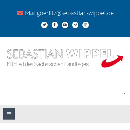
goerlitz@sebastian-wippel.de
Mail:
.