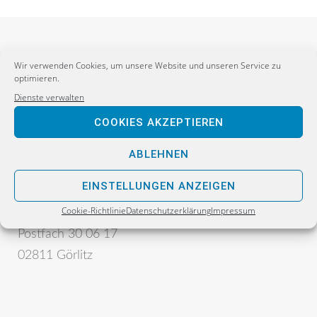
Wir verwenden Cookies, um unsere Website und unseren Service zu
optimieren.
Dienste verwalten
COOKIES AKZEPTIEREN
Postanschrift:
ABLEHNEN
Sebastian Wippel
EINSTELLUNGEN ANZEIGEN
Alternative für Deutschland
Cookie-Richtlinie
Datenschutzerklärung
Impressum
Bürgerbüro
Postfach 30 06 17
02811 Görlitz