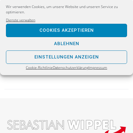
Wir verwenden Cookies, um unsere Website und unseren Service zu
optimieren.
Dienste verwalten
PREVIOUS
COOKIES AKZEPTIEREN
Von wegen »Dunkeldeutschland« – Schluss mit
linker Rufschädigung
ABLEHNEN
NEXT
EINSTELLUNGEN ANZEIGEN
Integration gescheitert: Essener FDP-Chef rät
Cookie-Richtlinie
Datenschutzerklärung
Impressum
Bürgern wegzuziehen