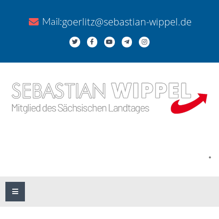
goerlitz@sebastian-wippel.de
Mail:
.