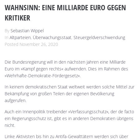
WAHNSINN: EINE MILLIARDE EURO GEGEN
KRITIKER
By
Sebastian Wippel
In
Altparteien
,
Überwachungsstaat
,
Steuergeldverschwendung
Posted
November 26, 2020
Die Bundesregierung will in den nächsten Jahren eine Milliarde
Euro im »Kampf gegen rechts« aufwenden. Dies im Rahmen des
»Wehrhafte-Demokratie-Fördergesetz«.
In keinem demokratischen Staat weltweit werden solche Mittel zur
Bekämpfung von großen Teilen der eigenen Bevölkerung
aufgerufen.
Auch ein Innenpolitik treibender »Verfassungsschutz«, der de facto
ein Regierungsschutz ist, gibt es in anderen Demokratien übrigens
nicht.
Linke Aktivisten bis hin zu Antifa-Gewalttätern werden sich über