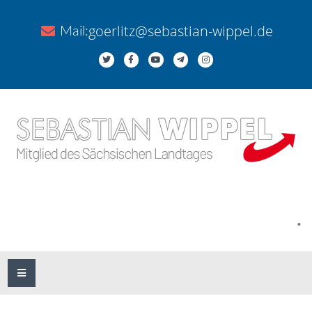
goerlitz@sebastian-wippel.de
Mail:
.