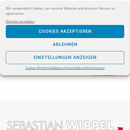
Wir verwenden Cookies, um unsere Website und unseren Service zu
optimieren.
Dienste verwalten
PREVIOUS
COOKIES AKZEPTIEREN
Video: Ausbreitung der „Muslimbrüder“ im
Freistaat stoppen!
ABLEHNEN
EINSTELLUNGEN ANZEIGEN
NEXT
Asyl-Erstaufnahmen sinnvoll nutzen oder gleich
Cookie-Richtlinie
Datenschutzerklärung
Impressum
schließen!