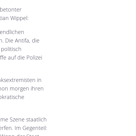
tbetonter
tian Wippel:
gendlichen
. Die Antifa, die
politisch
fe auf die Polizei
nksextremisten in
schon morgen ihren
okratische
eme Szene staatlich
fen. Im Gegenteil: