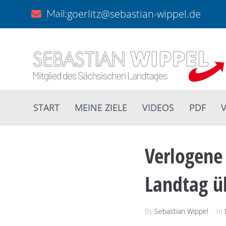
goerlitz@sebastian-wippel.de
Mail:
START
MEINE ZIELE
VIDEOS
PDF
V
Verlogene
Landtag ü
By
Sebastian Wippel
In