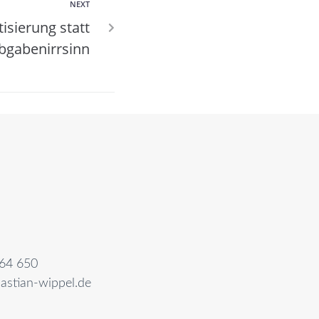
NEXT
isierung statt
bgabenirrsinn
64 650
astian-wippel.de