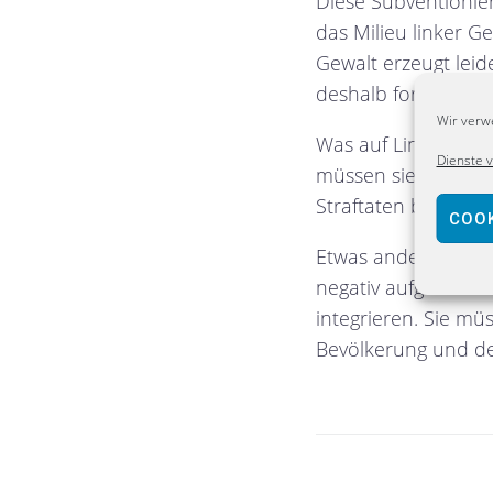
Diese Subventionie
das Milieu linker G
Gewalt erzeugt lei
deshalb fordere ic
Wir verw
Was auf Linksextremi
Dienste 
müssen sie zurückg
Straftaten bestrafen
COOK
Etwas anders sieht 
negativ aufgefallen
integrieren. Sie m
Bevölkerung und der