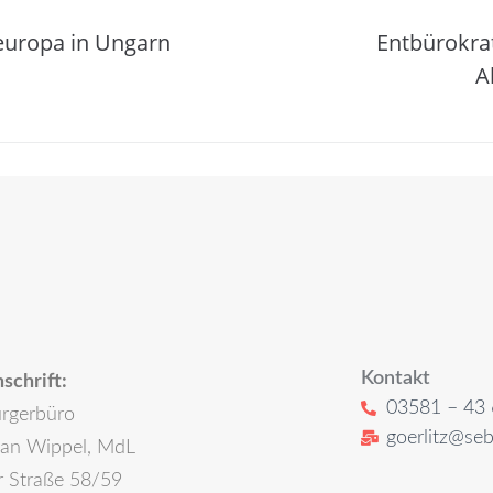
europa in Ungarn
Entbürokrat
A
Kontakt
schrift:
03581 – 43 
rgerbüro
goerlitz@seb
ian Wippel, MdL
r Straße 58/59