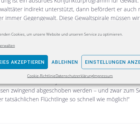
rung ist ein absurdes Konjunkturprogramm für Gewalt.
ewalttäter indirekt unterstützt, dann befördert er auch
der immer Gegengewalt. Diese Gewaltspirale müssen w
h, dem linksradikalen Milieu den Geldhahn zuzudrehen!
enden Cookies, um unsere Website und unseren Service zu optimieren.
sten zutrifft, gilt selbstverständlich auch für Rechtsex
verwalten
ewinnen für die demokratische Gesellschaft und trotzd
.
IES AKZEPTIEREN
ABLEHNEN
EINSTELLUNGEN ANZ
es dagegen bei den gewalttätigen, jungen Ausländern a
Cookie-Richtlinie
Datenschutzerklärung
Impressum
 sind. Gewaltbereite Asylbewerber dürfen wir in Deutsc
üssen zwingend abgeschoben werden – und zwar zum S
 tatsächlichen Flüchtlinge so schnell wie möglich!“