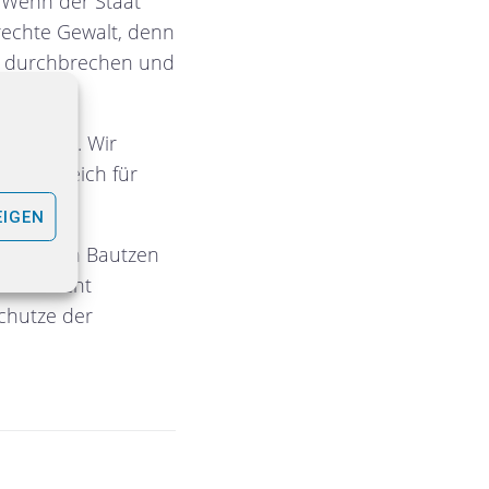
 Wenn der Staat
 rechte Gewalt, denn
ir durchbrechen und
tremisten. Wir
em zugleich für
EIGEN
us, die in Bautzen
hland nicht
chutze der