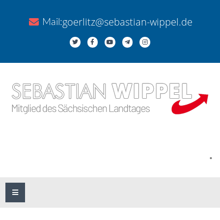
goerlitz@sebastian-wippel.de
Mail:
.