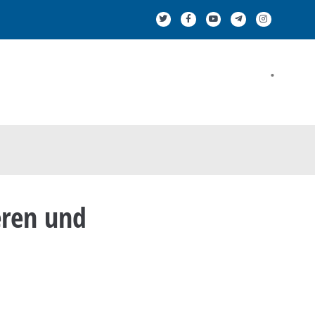
.
eren und