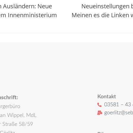
on Ausländern: Neue
Neueinstellungen be
em Innenministerium
Meinen es die Linken w
Kontakt
schrift:
03581 – 43 
rgerbüro
goerlitz@seb
ian Wippel, MdL
r Straße 58/59