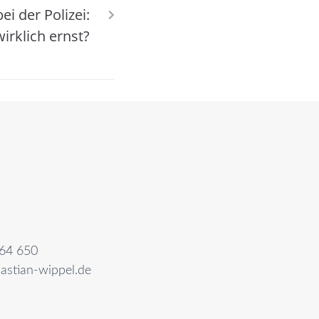
i der Polizei:
irklich ernst?
64 650
astian-wippel.de