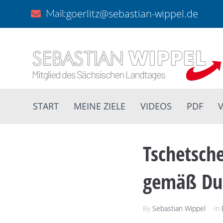
goerlitz@sebastian-wippel.de
Mail:
START
MEINE ZIELE
VIDEOS
PDF
V
Tschetsch
gemäß Dub
By
Sebastian Wippel
In