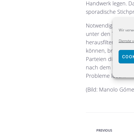
Handwerk legen. Da
sporadische Stichp
Notwendig ist dies 
Wir verw
unter den Tschetsc
Dienste 
herausfiltern könne
können, braucht die
COOK
Parteien dies immer
nach dem Motto: Es 
Probleme lösen.“
(Bild: Manolo Gómez,
PREVIOUS