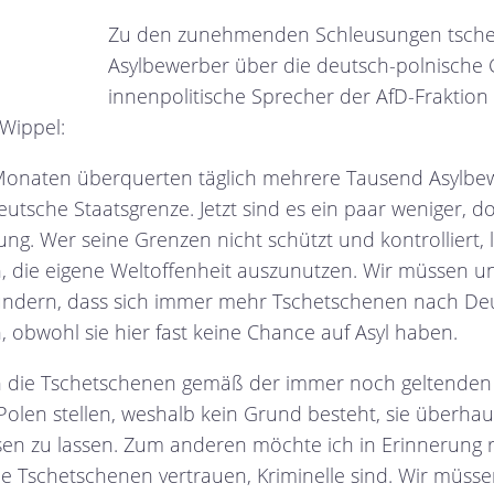
Zu den zunehmenden Schleusungen tsche
Asylbewerber über die deutsch-polnische G
innenpolitische Sprecher der AfD-Fraktion
Wippel:
Monaten überquerten täglich mehrere Tausend Asylbe
deutsche Staatsgrenze. Jetzt sind es ein paar weniger, d
ng. Wer seine Grenzen nicht schützt und kontrolliert,
 die eigene Weltoffenheit auszunutzen. Wir müssen u
undern, dass sich immer mehr Tschetschenen nach De
, obwohl sie hier fast keine Chance auf Asyl haben.
 die Tschetschenen gemäß der immer noch geltenden
 Polen stellen, weshalb kein Grund besteht, sie überha
sen zu lassen. Zum anderen möchte ich in Erinnerung r
ie Tschetschenen vertrauen, Kriminelle sind. Wir müss