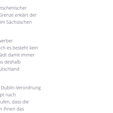
tschenischer
renze erklärt der
 im Sächsischen
werber
och es besteht kein
 lädt damit immer
ns deshalb
utschland
 Dublin-Verordnung
upt nach
ufen, dass die
en ihnen das