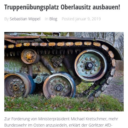
Truppenübungsplatz Oberlausitz ausbauen!
By
Sebastian Wippel
In
Blog
Posted
Januar 9, 2019
Zur Forderung von Ministerpräsident Michael Kretschmer, mehr
Bundeswehr im Osten anzusiedeln, erklärt der Görlitzer AfD-