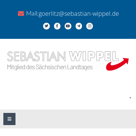
goerlitz@sebastian-wippel.de
Mail:
.