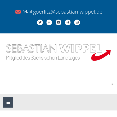
goerlitz@sebastian-wippel.de
Mail:
.