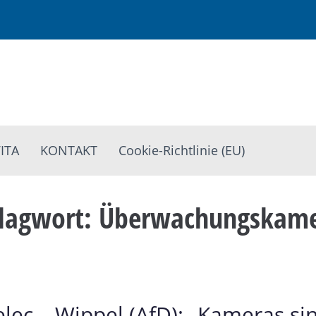
ITA
KONTAKT
Cookie-Richtlinie (EU)
lagwort:
Überwachungskame
ec – Wippel (AfD): „Kameras sin