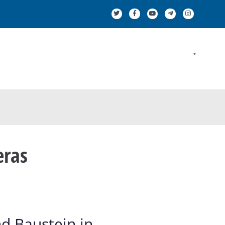
.
ras
d Baustein in