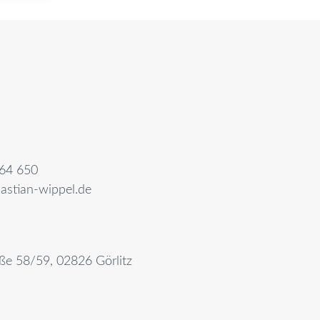
64 650
astian-wippel.de
aße 58/59, 02826 Görlitz