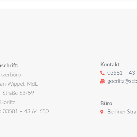
Kontakt
schrift:
03581 – 43 
rgerbüro
goerlitz@seb
ian Wippel, MdL
r Straße 58/59
Görlitz
Büro
n: 03581 – 43 64 650
Berliner Str