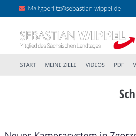
goerlitz@sebastian-wippel.de
Mail:
START
MEINE ZIELE
VIDEOS
PDF
V
Sch
Neues Kamerasystem in Zgorzel