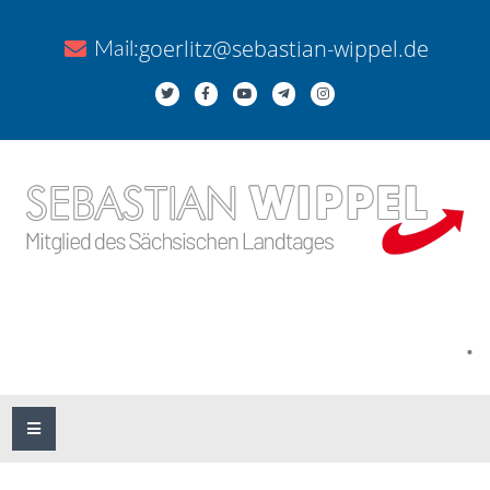
goerlitz@sebastian-wippel.de
Mail:
.