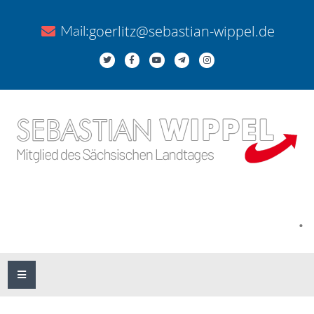
goerlitz@sebastian-wippel.de
Mail:
.