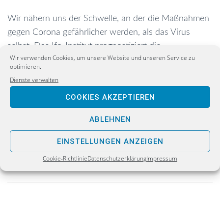
Wir nähern uns der Schwelle, an der die Maßnahmen
gegen Corona gefährlicher werden, als das Virus
selbst. Das Ifo-Institut prognostiziert die
Wir verwenden Cookies, um unsere Website und unseren Service zu
volkswirtschaftlichen Kosten eines zweimonatigen
optimieren.
»Shutdown« auf bis zu 495 Milliarden Euro.
Dienste verwalten
Wachstumseinbruch: 7,2 bis 11,2 Prozent. Bei einem
COOKIES AKZEPTIEREN
Wirtschafts-Shutdown...
ABLEHNEN
EINSTELLUNGEN ANZEIGEN
WEITERLESEN
Cookie-Richtlinie
Datenschutzerklärung
Impressum