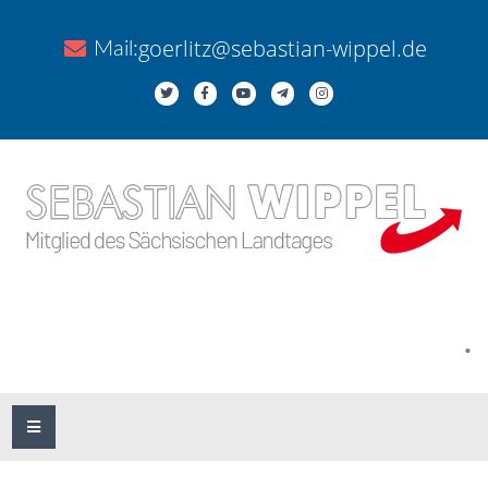
goerlitz@sebastian-wippel.de
Mail:
.