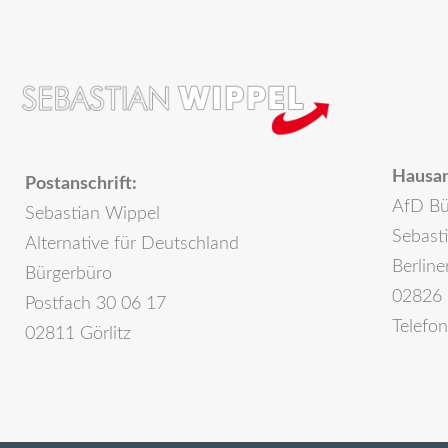
Hausan
Postanschrift:
AfD Bü
Sebastian Wippel
Sebast
Alternative für Deutschland
Berline
Bürgerbüro
02826 
Postfach 30 06 17
Telefo
02811 Görlitz