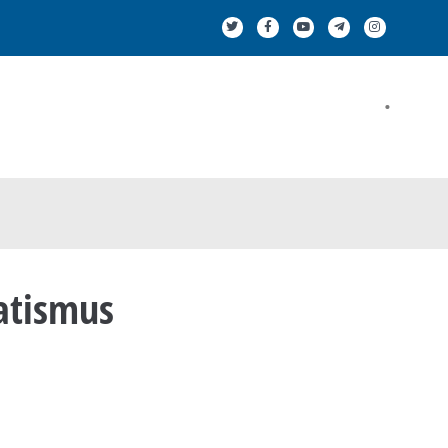
.
atismus