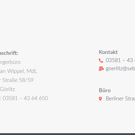
Kontakt
schrift:
03581 – 43 
rgerbüro
goerlitz@seb
ian Wippel, MdL
r Straße 58/59
Görlitz
Büro
n: 03581 – 43 64 650
Berliner Str