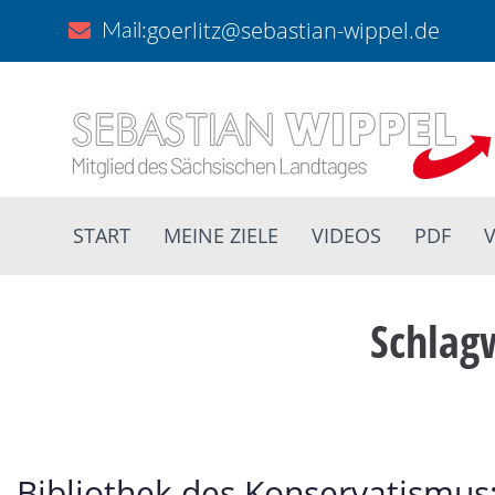
goerlitz@sebastian-wippel.de
Mail:
START
MEINE ZIELE
VIDEOS
PDF
V
Schlag
Bibliothek des Konservatismus: 