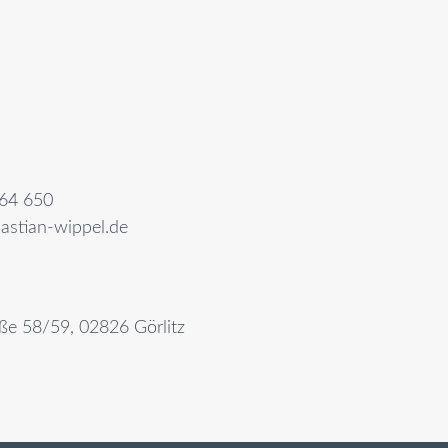
64 650
astian-wippel.de
aße 58/59, 02826 Görlitz