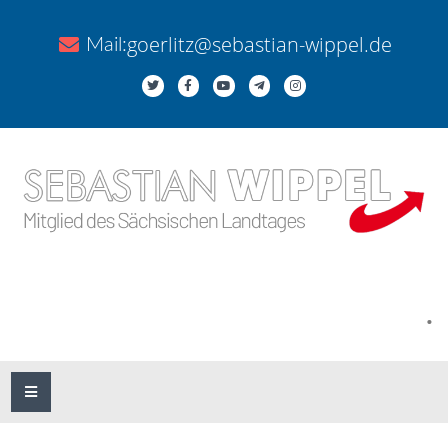
goerlitz@sebastian-wippel.de
Mail:
.