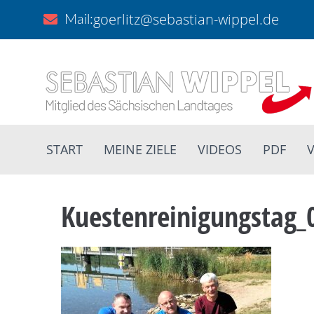
goerlitz@sebastian-wippel.de
Mail:
START
MEINE ZIELE
VIDEOS
PDF
V
Kuestenreinigungstag_