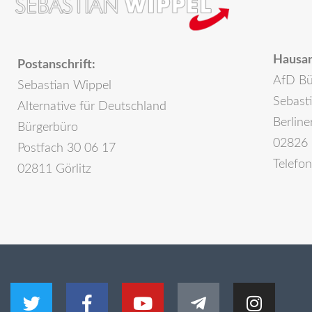
Hausan
Postanschrift:
AfD Bü
Sebastian Wippel
Sebast
Alternative für Deutschland
Berline
Bürgerbüro
02826 
Postfach 30 06 17
Telefo
02811 Görlitz