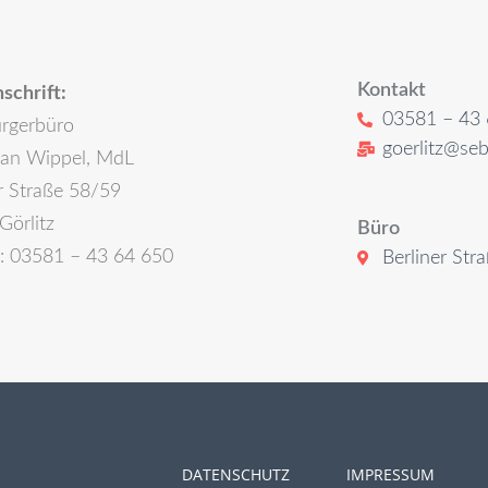
Kontakt
schrift:
03581 – 43 
rgerbüro
goerlitz@seb
ian Wippel, MdL
r Straße 58/59
Görlitz
Büro
n: 03581 – 43 64 650
Berliner Str
DATENSCHUTZ
IMPRESSUM