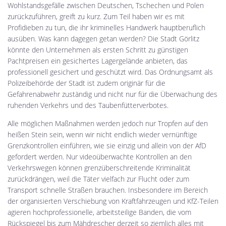
Wohlstandsgefälle zwischen Deutschen, Tschechen und Polen
zurückzuführen, greift zu kurz. Zum Teil haben wir es mit
Profidieben zu tun, die ihr kriminelles Handwerk hauptberuflich
ausüben. Was kann dagegen getan werden? Die Stadt Görlitz
könnte den Unternehmen als ersten Schritt zu günstigen
Pachtpreisen ein gesichertes Lagergelände anbieten, das
professionell gesichert und geschützt wird. Das Ordnungsamt als
Polizeibehörde der Stadt ist zudem originär für die
Gefahrenabwehr zuständig und nicht nur für die Überwachung des
ruhenden Verkehrs und des Taubenfütterverbotes.
Alle möglichen Maßnahmen werden jedoch nur Tropfen auf den
heißen Stein sein, wenn wir nicht endlich wieder vernünftige
Grenzkontrollen einführen, wie sie einzig und allein von der AfD
gefordert werden. Nur videoüberwachte Kontrollen an den
Verkehrswegen können grenzüberschreitende Kriminalität
zurückdrängen, weil die Täter vielfach zur Flucht oder zum
Transport schnelle Straßen brauchen. Insbesondere im Bereich
der organisierten Verschiebung von Kraftfahrzeugen und KfZ-Teilen
agieren hochprofessionelle, arbeitsteilige Banden, die vom
Rückspiegel bis zum Mähdrescher derzeit so ziemlich alles mit