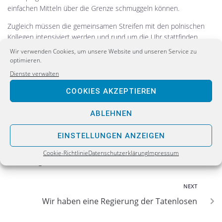
einfachen Mitteln über die Grenze schmuggeln können.
Zugleich müssen die gemeinsamen Streifen mit den polnischen
Kollegen intensiviert werden und rund um die Uhr stattfinden.
Dies wäre ein starkes Signal sowohl an die Unternehmen, die
Wir verwenden Cookies, um unsere Website und unseren Service zu
Bürger aber auch an die Kriminellen, die damit gehörig unter Druck
optimieren.
geraten würden.“
Dienste verwalten
COOKIES AKZEPTIEREN
ABLEHNEN
PREVIOUS
EINSTELLUNGEN ANZEIGEN
Terrorismus und islamistischer Extremismus:
Cookie-Richtlinie
Datenschutzerklärung
Impressum
Bürger erwarten Klartext
NEXT
Wir haben eine Regierung der Tatenlosen