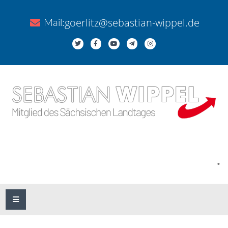
goerlitz@sebastian-wippel.de
Mail:
.