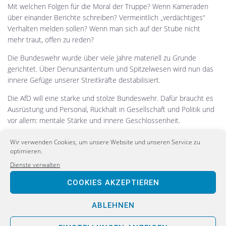
Mit welchen Folgen für die Moral der Truppe? Wenn Kameraden
über einander Berichte schreiben? Vermeintlich „verdächtiges“
Verhalten melden sollen? Wenn man sich auf der Stube nicht
mehr traut, offen zu reden?
Die Bundeswehr wurde über viele Jahre materiell zu Grunde
gerichtet. Über Denunziantentum und Spitzelwesen wird nun das
innere Gefüge unserer Streitkräfte destabilisiert.
Die AfD will eine starke und stolze Bundeswehr. Dafür braucht es
Ausrüstung und Personal, Rückhalt in Gesellschaft und Politik und
vor allem: mentale Stärke und innere Geschlossenheit.
Das Vorgehen des MAD darf nicht zu einer politischen Säuberung
Wir verwenden Cookies, um unsere Website und unseren Service zu
führen.
optimieren.
Dienste verwalten
—
Welt Online 2020. Mehr als 500 Soldaten unter Verdacht des
COOKIES AKZEPTIEREN
Rechtsextremismus. Veröffentlicht: 26.01.2020. Abgerufen:
https://www.welt.de/politik/deutschland/article205345539/MAD-
ABLEHNEN
550-Bundeswehr-Soldaten-unter-Rechtsextremismus-
Verdacht.html
.