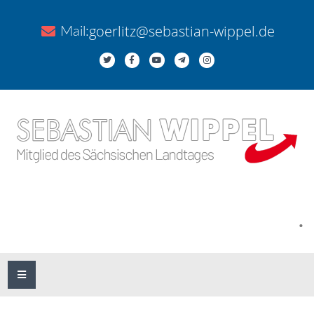
goerlitz@sebastian-wippel.de
Mail:
.