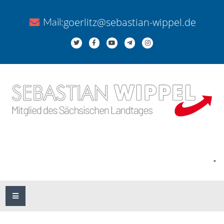
goerlitz@sebastian-wippel.de
Mail:
.