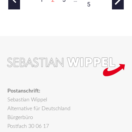
5
Postanschrift:
Sebastian Wippel
Alternative für Deutschland
Bürgerbüro
Postfach 30 06 17