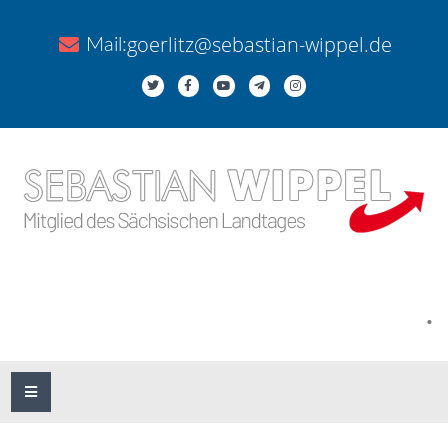
goerlitz@sebastian-wippel.de
Mail:
.