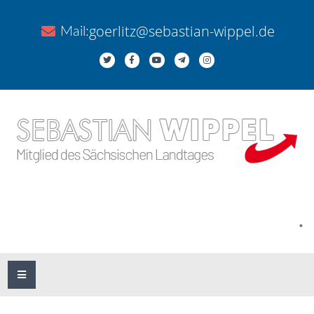
goerlitz@sebastian-wippel.de
Mail:
.