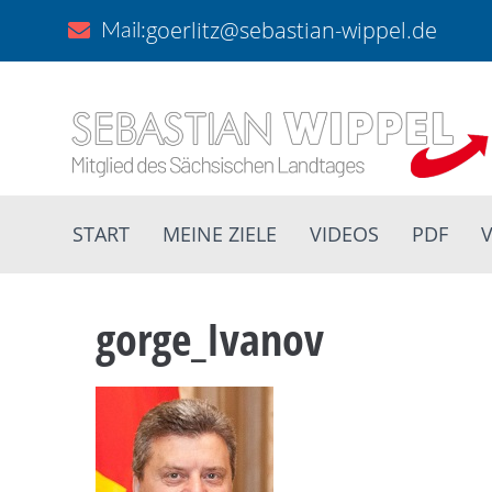
goerlitz@sebastian-wippel.de
Mail:
START
MEINE ZIELE
VIDEOS
PDF
V
gorge_Ivanov