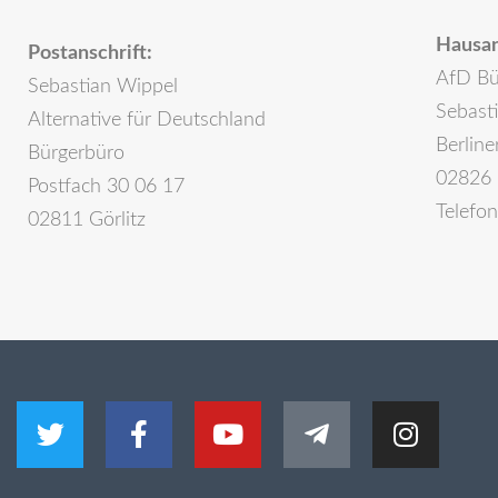
Hausan
Postanschrift:
AfD Bü
Sebastian Wippel
Sebast
Alternative für Deutschland
Berline
Bürgerbüro
02826 
Postfach 30 06 17
Telefo
02811 Görlitz