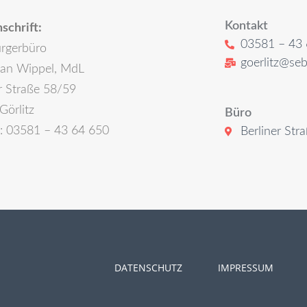
Kontakt
schrift:
03581 – 43 
rgerbüro
goerlitz@seb
ian Wippel, MdL
r Straße 58/59
Görlitz
Büro
n: 03581 – 43 64 650
Berliner Str
DATENSCHUTZ
IMPRESSUM