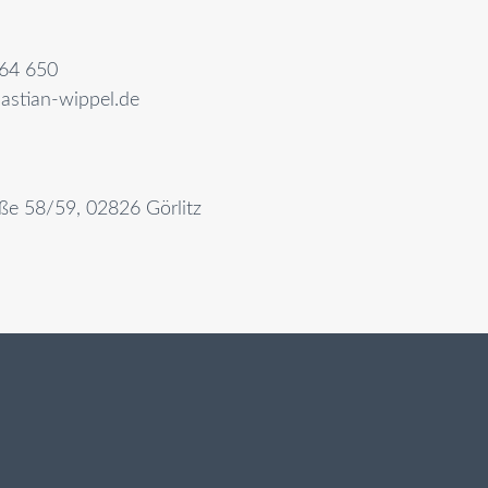
64 650
astian-wippel.de
aße 58/59, 02826 Görlitz