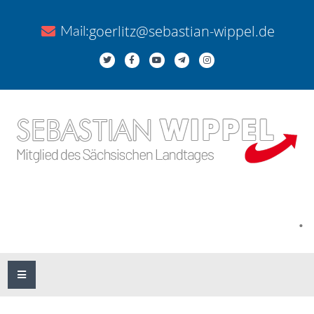
goerlitz@sebastian-wippel.de
Mail:
.