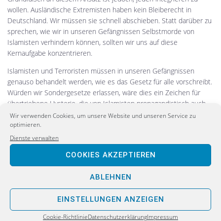
wollen. Ausländische Extremisten haben kein Bleiberecht in
Deutschland. Wir müssen sie schnell abschieben. Statt darüber zu
sprechen, wie wir in unseren Gefängnissen Selbstmorde von
Islamisten verhindern können, sollten wir uns auf diese
Kernaufgabe konzentrieren.
Islamisten und Terroristen müssen in unseren Gefängnissen
genauso behandelt werden, wie es das Gesetz für alle vorschreibt.
Würden wir Sondergesetze erlassen, wäre dies ein Zeichen für
übertriebene Hysterie, die von Islamisten propagandistisch auch
noch ausgeschlachtet werden könnte. Ich halte es für sinnvoll,
Wir verwenden Cookies, um unsere Website und unseren Service zu
optimieren.
Videoüberwachung für einige Zellen in den Justizvollzugsanstalten
einzurichten, wo suizidgefährdete oder anderweitig auffällige
Dienste verwalten
Gefangene untergebracht werden können. Eine Heerschar von
COOKIES AKZEPTIEREN
Experten für jeden inhaftierten Islamisten einfliegen zu lassen,
setzt dagegen den Hebel an der völlig falschen Stelle an.“
ABLEHNEN
(Bild: Fahndungsfoto der Polizei von Al-Bakr)
EINSTELLUNGEN ANZEIGEN
Cookie-Richtlinie
Datenschutzerklärung
Impressum