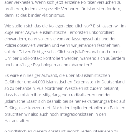
aber verkneifen. Wenn sich jetzt einzelne Politiker versuchen zu
profilieren, indem sie spezielle Verfahren für Islamisten fordern,
dann ist das blinder Aktionismus.
Wie stellen sich das die Kollegen eigentlich vor? Erst lassen wir im
Zuge einer Asylwelle islamistische Terroristen unkontrolliert
einwandern, dann sollen sie vom Verfassungsschutz und der
Polizei observiert werden und wenn wir jemanden festnehmen,
soll der Tatverdächtige schließlich von JVA-Personal rund um die
Uhr per Blickkontakt kontrolliert werden, während sich außerdem
noch unzählige Psychologen an ihm abarbeiten?
Es wäre ein riesiger Aufwand, die über 500 islamistischen
Gefährder und 44.000 islamistischen Extremisten in Deutschland
so zu behandeln. Aus Nordrhein-Westfalen ist zudem bekannt,
dass Islamisten ihre Mitgefangenen radikalisieren und der
„Islamische Staat“ sich deshalb bei seiner Rekrutierungsarbeit auf
Gefängnisse konzentriert. Nach der Logik der etablierten Parteien
bräuchten wir also auch noch Integrationslotsen in den
Haftanstalten.
Grundfalsch an diesem Ansatz ist jedoch, jeden integrieren zu