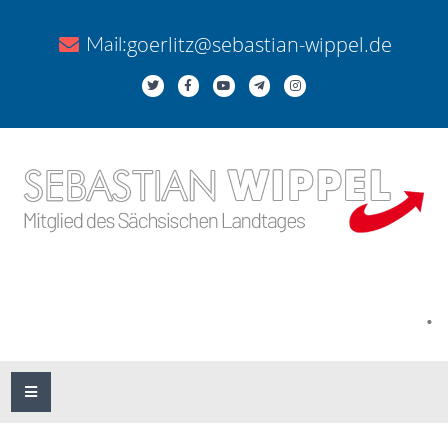
goerlitz@sebastian-wippel.de
Mail:
.