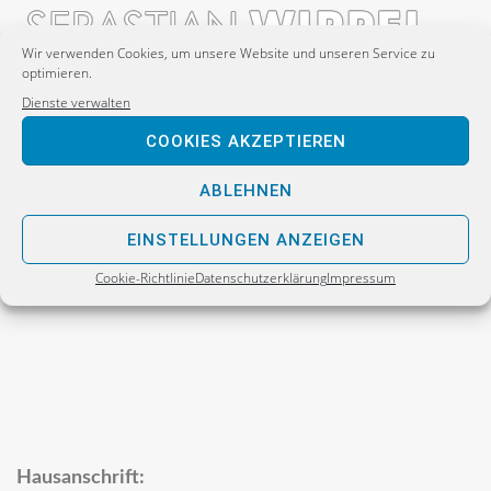
Wir verwenden Cookies, um unsere Website und unseren Service zu
optimieren.
Dienste verwalten
Postanschrift:
COOKIES AKZEPTIEREN
Sebastian Wippel
ABLEHNEN
Alternative für Deutschland
Bürgerbüro
EINSTELLUNGEN ANZEIGEN
Postfach 30 06 17
Cookie-Richtlinie
Datenschutzerklärung
Impressum
02811 Görlitz
Hausanschrift: