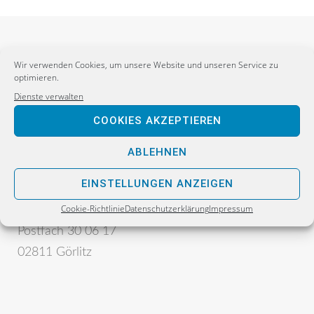
Wir verwenden Cookies, um unsere Website und unseren Service zu
optimieren.
Dienste verwalten
COOKIES AKZEPTIEREN
Postanschrift:
ABLEHNEN
Sebastian Wippel
EINSTELLUNGEN ANZEIGEN
Alternative für Deutschland
Cookie-Richtlinie
Datenschutzerklärung
Impressum
Bürgerbüro
Postfach 30 06 17
02811 Görlitz