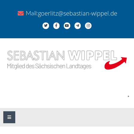
goerlitz@sebastian-wippel.de
Mail:
.