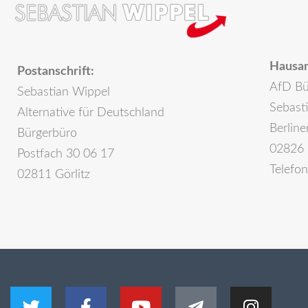
Hausan
Postanschrift:
AfD Bü
Sebastian Wippel
Sebast
Alternative für Deutschland
Berline
Bürgerbüro
02826 
Postfach 30 06 17
Telefo
02811 Görlitz