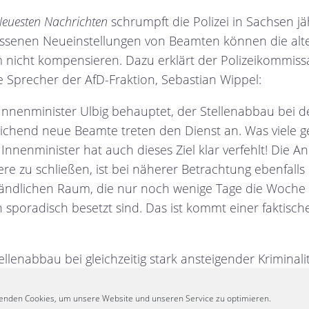
euesten Nachrichten
schrumpft die Polizei in Sachsen jä
lossenen Neueinstellungen von Beamten können die alt
 nicht kompensieren. Dazu erklärt der Polizeikommiss
he Sprecher der AfD-Fraktion, Sebastian Wippel:
nnenminister Ulbig behauptet, der Stellenabbau bei der
ichend neue Beamte treten den Dienst an. Was viele g
Innenminister hat auch dieses Ziel klar verfehlt! Die 
iere zu schließen, ist bei näherer Betrachtung ebenfalls
 ländlichen Raum, die nur noch wenige Tage die Woche 
sporadisch besetzt sind. Das ist kommt einer faktisch
lenabbau bei gleichzeitig stark ansteigender Kriminalit
end laufen Bürger in ihren Dörfern Patrouille und ver
eil der Staat seine Aufgaben nicht mehr wahrnimmt. O
enden Cookies, um unsere Website und unseren Service zu optimieren.