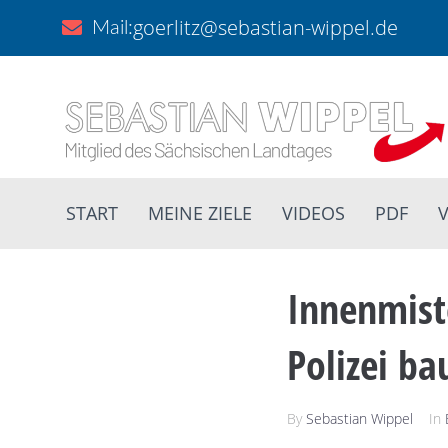
goerlitz@sebastian-wippel.de
Mail:
START
MEINE ZIELE
VIDEOS
PDF
V
Innenmiste
Polizei ba
By
Sebastian Wippel
In