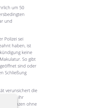
hrlich um 50
ersbedingten
ar und
 Polizei sei
eahnt haben, ist
Ankündigung keine
 Makulatur. So gibt
geöffnet sind oder
en Schließung
ät verunsichert die
teidigen ihr
ffene Grenzen ohne