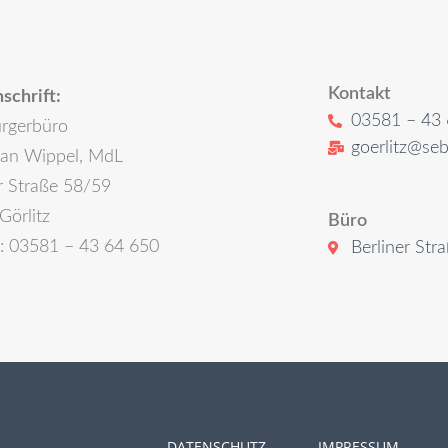
Kontakt
schrift:
03581 – 43 
rgerbüro
goerlitz@seb
ian Wippel, MdL
r Straße 58/59
Görlitz
Büro
n: 03581 – 43 64 650
Berliner Str
DATENSCHUTZ
IMPRESSUM