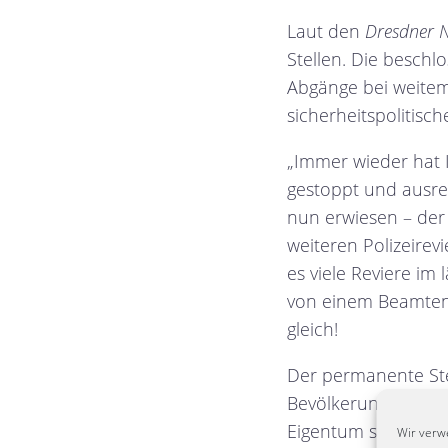
Laut den
Dresdner N
Stellen. Die besch
Abgänge bei weitem
sicherheitspolitisc
„Immer wieder hat I
gestoppt und ausre
nun erwiesen – der 
weiteren Polizeirev
es viele Reviere im
von einem Beamten 
gleich!
Der permanente Stel
Bevölkerung. Zunehm
Eigentum selbst, w
Wir verw