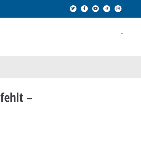
.
fehlt –