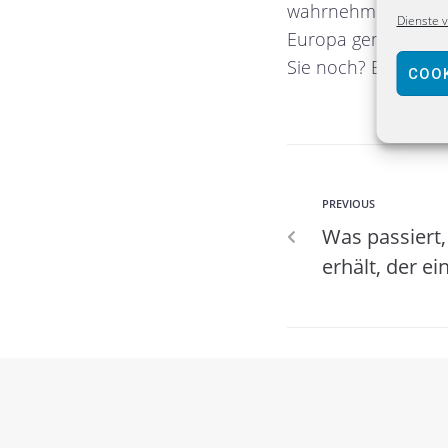
wahrnehmbare Kont
Dienste 
Europa gemacht. He
Sie noch? Es reicht 
COOK
PREVIOUS
Was passiert,
erhält, der ei