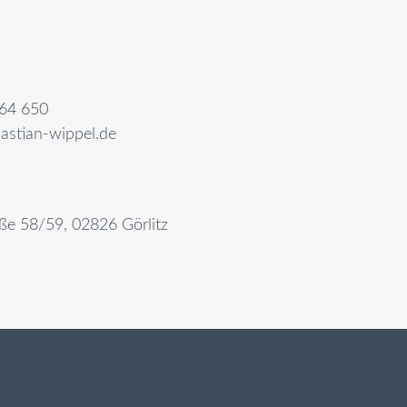
64 650
astian-wippel.de
aße 58/59, 02826 Görlitz