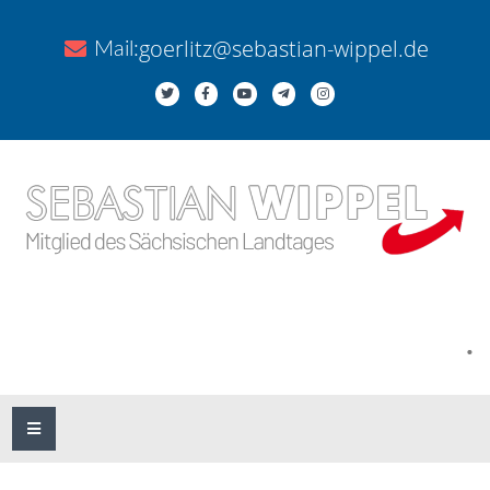
goerlitz@sebastian-wippel.de
Mail:
.