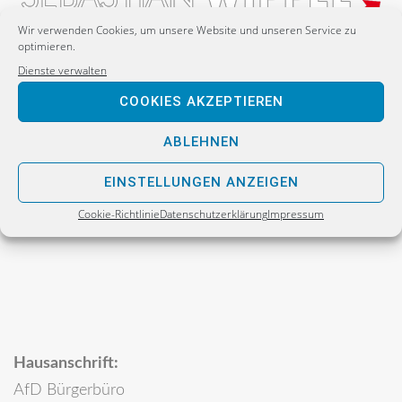
Wir verwenden Cookies, um unsere Website und unseren Service zu
optimieren.
Dienste verwalten
Postanschrift:
COOKIES AKZEPTIEREN
Sebastian Wippel
Alternative für Deutschland
ABLEHNEN
Bürgerbüro
EINSTELLUNGEN ANZEIGEN
Postfach 30 06 17
Cookie-Richtlinie
Datenschutzerklärung
Impressum
02811 Görlitz
Hausanschrift:
AfD Bürgerbüro