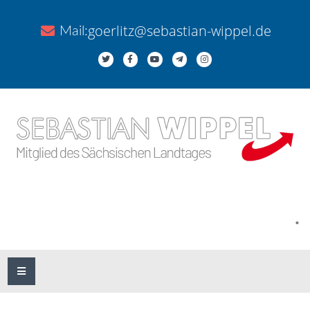
goerlitz@sebastian-wippel.de
Mail:
.