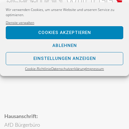
Wir verwenden Cookies, um unsere Website und unseren Service zu
optimieren.
Dienste verwalten
Postanschrift:
COOKIES AKZEPTIEREN
Sebastian Wippel
Alternative für Deutschland
ABLEHNEN
Bürgerbüro
EINSTELLUNGEN ANZEIGEN
Postfach 30 06 17
Cookie-Richtlinie
Datenschutzerklärung
Impressum
02811 Görlitz
Hausanschrift:
AfD Bürgerbüro