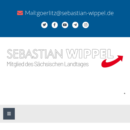
goerlitz@sebastian-wippel.de
Mail:
.