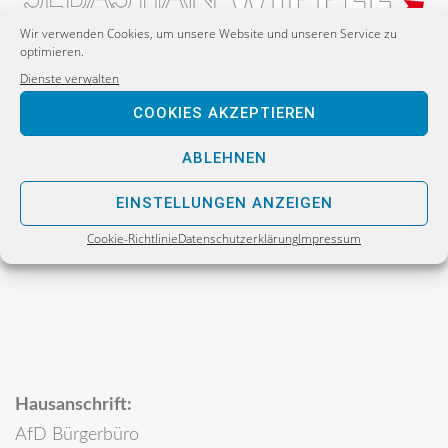
Wir verwenden Cookies, um unsere Website und unseren Service zu
optimieren.
Dienste verwalten
Postanschrift:
COOKIES AKZEPTIEREN
Sebastian Wippel
Alternative für Deutschland
ABLEHNEN
Bürgerbüro
EINSTELLUNGEN ANZEIGEN
Postfach 30 06 17
Cookie-Richtlinie
Datenschutzerklärung
Impressum
02811 Görlitz
Hausanschrift:
AfD Bürgerbüro