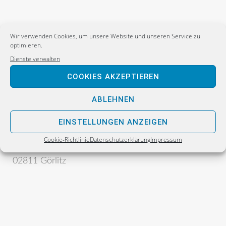
Wir verwenden Cookies, um unsere Website und unseren Service zu
optimieren.
Dienste verwalten
COOKIES AKZEPTIEREN
Postanschrift:
ABLEHNEN
Sebastian Wippel
Alternative für Deutschland
EINSTELLUNGEN ANZEIGEN
Bürgerbüro
Cookie-Richtlinie
Datenschutzerklärung
Impressum
Postfach 30 06 17
02811 Görlitz