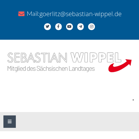
goerlitz@sebastian-wippel.de
Mail:
.