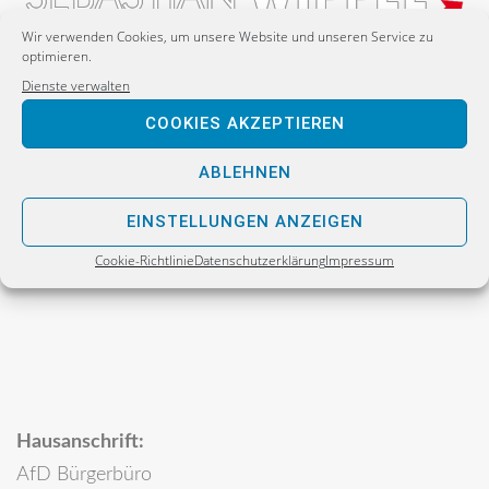
Wir verwenden Cookies, um unsere Website und unseren Service zu
optimieren.
Dienste verwalten
Postanschrift:
COOKIES AKZEPTIEREN
Sebastian Wippel
Alternative für Deutschland
ABLEHNEN
Bürgerbüro
EINSTELLUNGEN ANZEIGEN
Postfach 30 06 17
Cookie-Richtlinie
Datenschutzerklärung
Impressum
02811 Görlitz
Hausanschrift:
AfD Bürgerbüro