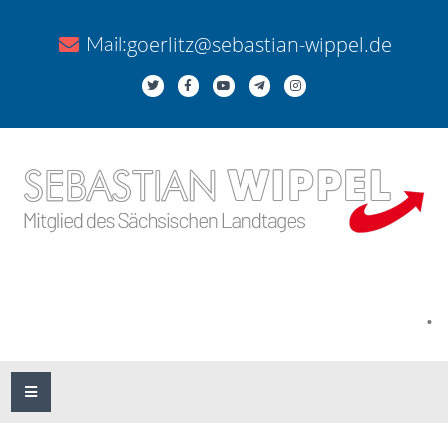
goerlitz@sebastian-wippel.de
Mail:
.