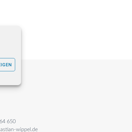
EIGEN
64 650
astian-wippel.de