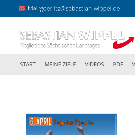
goerlitz@sebastian-wippel.de
Mail:
START
MEINE ZIELE
VIDEOS
PDF
V