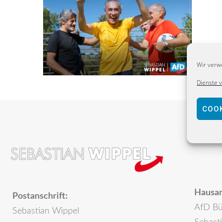
Wir verw
Dienste 
COOK
Hausan
Postanschrift:
AfD Bü
Sebastian Wippel