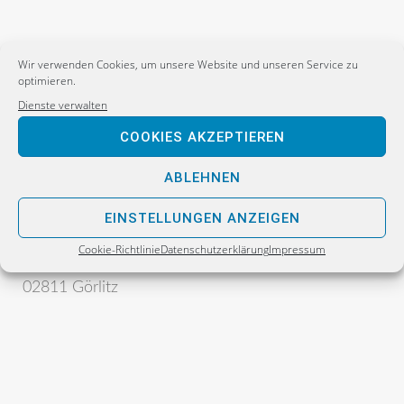
Wir verwenden Cookies, um unsere Website und unseren Service zu
optimieren.
Dienste verwalten
COOKIES AKZEPTIEREN
Postanschrift:
ABLEHNEN
Sebastian Wippel
Alternative für Deutschland
EINSTELLUNGEN ANZEIGEN
Bürgerbüro
Cookie-Richtlinie
Datenschutzerklärung
Impressum
Postfach 30 06 17
02811 Görlitz