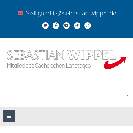
goerlitz@sebastian-wippel.de
Mail:
.