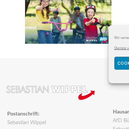
Wir verw
Dienste 
COOK
Hausan
Postanschrift:
AfD Bü
Sebastian Wippel