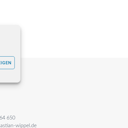
EIGEN
64 650
astian-wippel.de