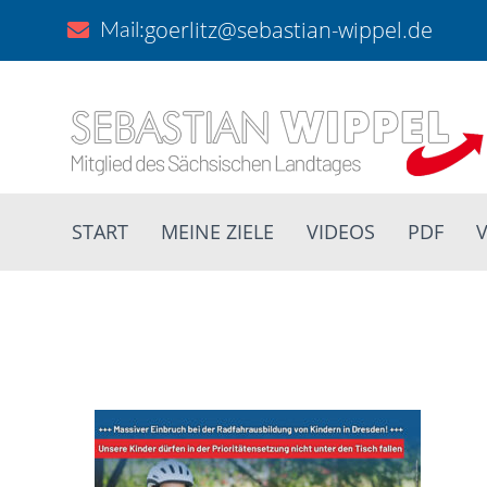
goerlitz@sebastian-wippel.de
Mail:
START
MEINE ZIELE
VIDEOS
PDF
V